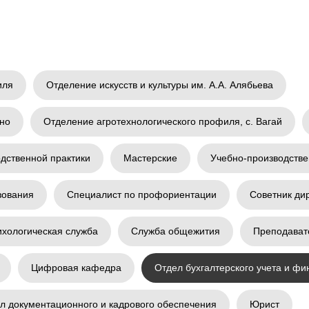
иля
Отделение искусств и культуры им. А.А. Алябьева
ино
Отделение агротехнологического профиля, с. Вагай
дственной практики
Мастерские
Учебно-производств
зования
Специалист по профориентации
Советник ди
хологическая служба
Служба общежития
Преподават
г. Тобольск, ул.
ьной
Знаменского, 52а, стр. 1
Цифровая кафедра
Отдел бухгалтерского учета и фи
+7 (345) 634-80-10
л документационного и кадрового обеспечения
Юрист