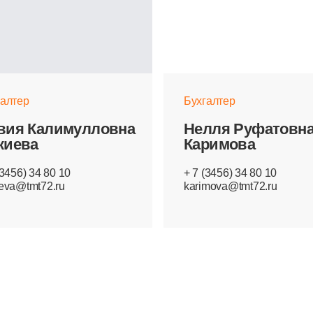
галтер
Бухгалтер
вия Калимулловна
Нелля Руфатовн
киева
Каримова
(3456) 34 80 10
+ 7 (3456) 34 80 10
eva@tmt72.ru
karimova@tmt72.ru