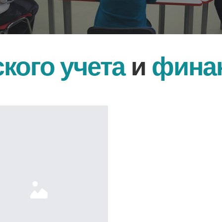
ого учета
и
финансов