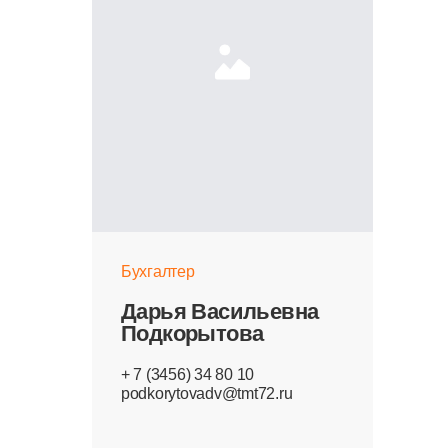
Бухгалтер
Бухгалтер
Гольфия Митхатовна
Дарья Васильевна
Сайфулина
Подкорытова
+ 7 (3456) 34 80 10
podkorytovadv@tmt72.ru
+ 7 (3456) 34 80 10
sayfulina@tmt72.ru