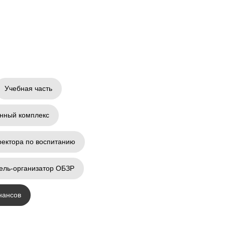
Учебная часть
енный комплекс
ректора по воспитанию
ель-организатор ОБЗР
Министерство просвещения РФ
нансов