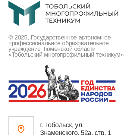
+7 (345) 634-80-10
tmt.priemnaya@tmt72.ru
Сведения об образовательной
организации
Поступающим
Студентам
Преподавателям
Техникум сегодня