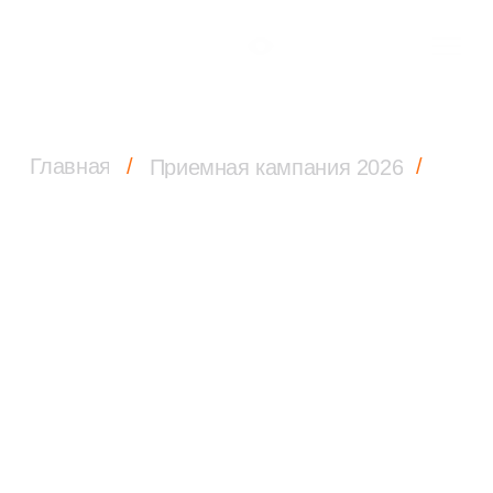
Главная
/
/
Приемная кампания 2026
Списки рекомендованных к зачислению
Списки
рекомендованных
к зачислению