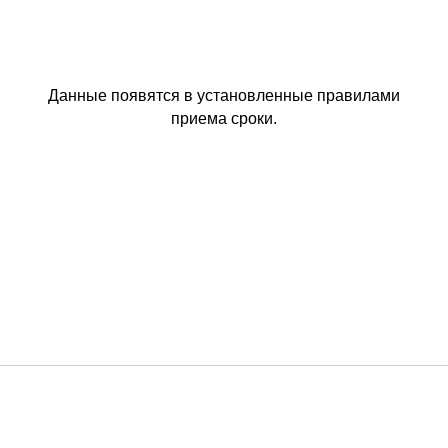
Данные появятся в установленные правилами
приема сроки.
© 2025, Государственное автономное
профессиональное образовательное
учреждение Тюменской области
«Тобольский многопрофильный техникум»
г. Тобольск, ул.
Знаменского, 52а, стр. 1