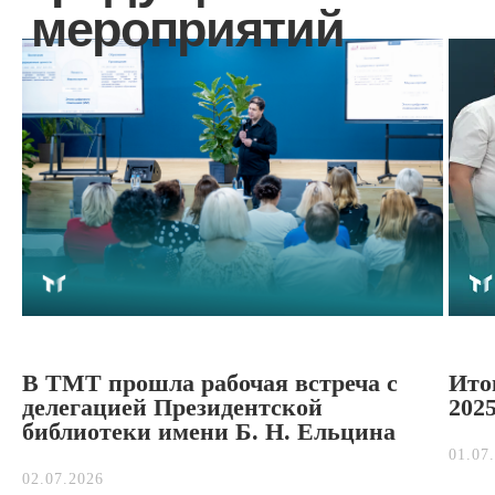
© 2025, Государственное автономное
профессиональное образовательное
В ТМТ прошла рабочая встреча с
Ито
учреждение Тюменской области
«Тобольский многопрофильный техникум»
делегацией Президентской
2025
библиотеки имени Б. Н. Ельцина
01.07
02.07.2026