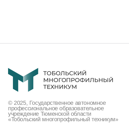
г. Тобольск, ул.
Знаменского, 52а, стр. 1
+7 (345) 634-80-10
tmt.priemnaya@tmt72.ru
Сведения об образовательной
организации
Поступающим