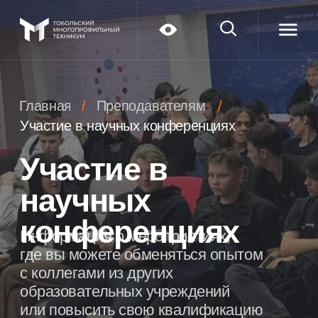
Главная
/
Преподавателям
/
Участие в научных конференциях
Участие в
научных
конференциях
Информация о мероприятиях,
где вы можете обменяться опытом
с коллегами из других
образовательных учреждений
или повысить свою квалификацию