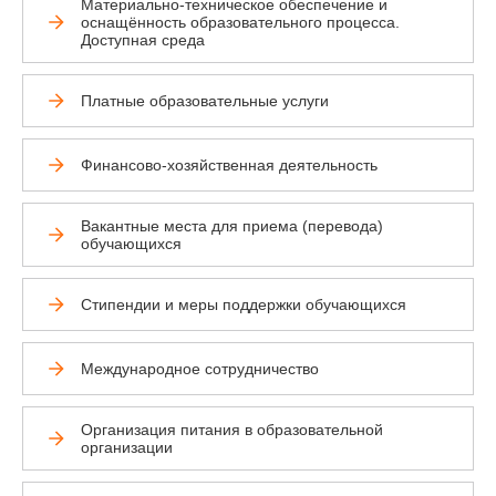
Материально-техническое обеспечение и
оснащённость образовательного процесса.
Доступная среда
Платные образовательные услуги
Финансово-хозяйственная деятельность
© 2025, Государственное автономное
профессиональное образовательное
Вакантные места для приема (перевода)
учреждение Тюменской области
обучающихся
«Тобольский многопрофильный техникум»
Стипендии и меры поддержки обучающихся
Международное сотрудничество
Организация питания в образовательной
г. Тобольск, ул.
организации
Знаменского, 52а, стр. 1