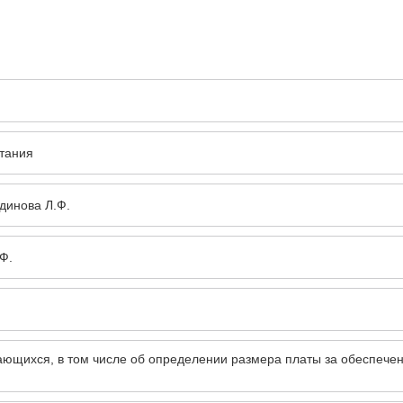
итания
динова Л.Ф.
Ф.
ающихся, в том числе об определении размера платы за обеспече