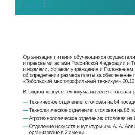
о
Организация питания обучающихся осуществляется 
и правовыми актами Российской Федерации и Тюмен
и нормами, Уставом учреждения и Положением № 14
об определении размера платы за обеспечение пит
«Тобольский многопрофильный техникум» 20.12.202
В каждом корпусе техникума имеется столовая распо
—
Техническое отделение: столовая на 84 посадочны
—
Технологическое отделение: столовая на 86 посад
—
Агротехнологическое отделение: столовая на 86 п
—
Отделение искусств и культуры им. А. А. Алябьев
организовано в 2 смены
Столовая работает ежедневно с 8:00 до 16:00 часов, 
выходной день.