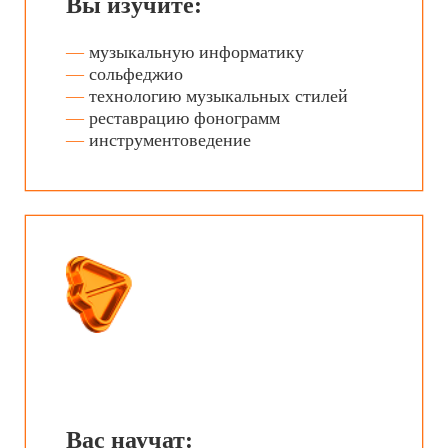
—
устанавливать и монтировать
акустические системы
—
делать аранжировки с помощью
компьютера и семплеров
Вы сможете работать:
—
звукооператором
—
звукорежиссером
—
саунд-дизайнером