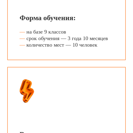
Вы изучите:
—
музыкальную информатику
—
сольфеджио
—
технологию музыкальных стилей
—
реставрацию фонограмм
—
инструментоведение
Вас научат:
—
работать со звуковым оборудованием
—
делать музыкальные записи
—
работать с компьютерными
программами для обработки звука