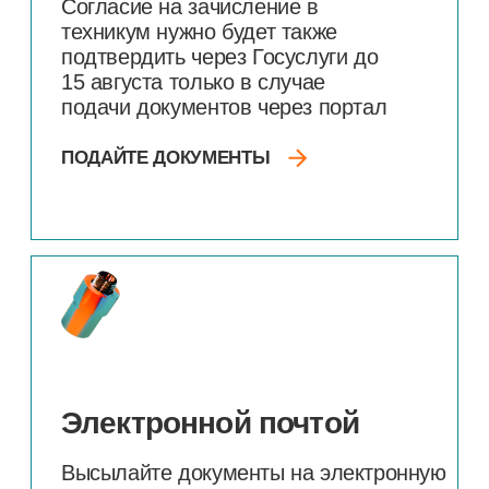
Приемная
комиссия
Работает с 20 июня по 15 августа
2026 года
Адреса
г. Тобольск,
10
мкр-н, д.
85
Вагайский р-н, с. Вагай, ул.
Школьная, д.
28
Время работы