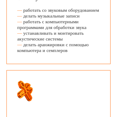
Как подать
документы
Выберите наиболее удобный
для вас способ
Лично
Приносите документы и
заявление о приёме в техникум
по одному из адресов:
Тюменская область, г.
Тобольск, 10 мкр-н, д. 85
Тюменская область,
Вагайский район, с. Вагай,
ул. Школьная, д. 28