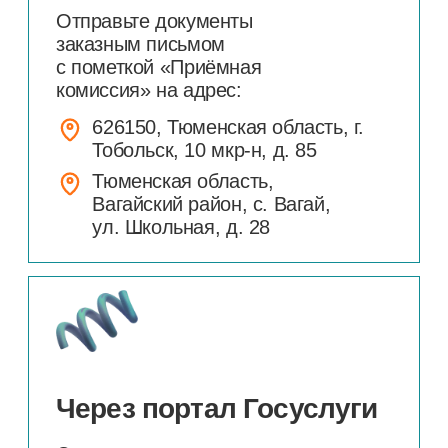
Для зачисления в
техникум
оригиналы документов
об образовании
необходимо представить
в приемную комиссию
до
17:00 15
августа