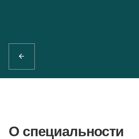
О специальности
Вы станете специалистом, который
обладает глубокими знаниями
в области звуковой инженерии и умеет
работать со специальным
записывающим оборудованием.
Вы сможете работать в студиях
звукозаписи, в театре, концертных
залах, на радио и телевидении.