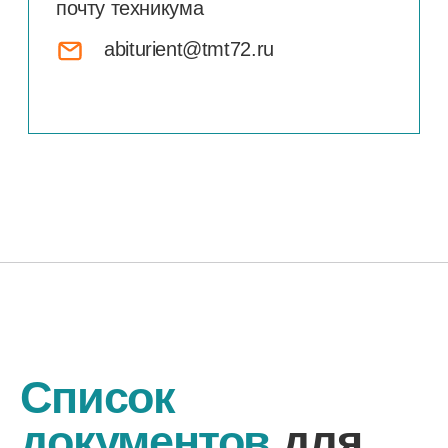
Пн-Пт:
9:00-17:00
Сб:
9:00-13:00
Вс: выходной
Контакты
+7 (3456) 34-80-10
доп. 203
+7 (34539) 2-34-63
abiturient@tmt
72
.ru
Должность
Мещерякова Ксения
Валериевна
+7 (958) 152-86-23