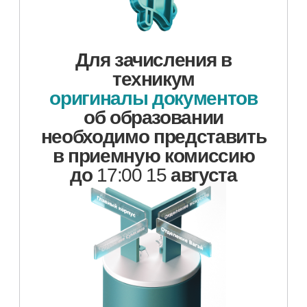
+7 (345) 634-80-10
tmt.priemnaya@tmt72.ru
Сведения об образовательной
организации
Поступающим
Студентам
Преподавателям
Техникум сегодня