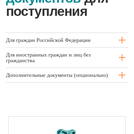
Для граждан Российской Федерации
Для иностранных граждан и лиц без
гражданства
© 2025, Государственное автономное
профессиональное образовательное
учреждение Тюменской области
Дополнительные документы (опционально)
«Тобольский многопрофильный техникум»
г. Тобольск, ул.
Знаменского, 52а, стр. 1