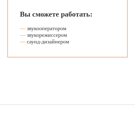
Почтой
/
курьерской
службой
Отправьте документы
заказным письмом
с пометкой «Приёмная
комиссия» на адрес:
626150, Тюменская область, г.
Тобольск, 10 мкр-н, д. 85
Тюменская область,
Вагайский район, с. Вагай,
ул. Школьная, д. 28