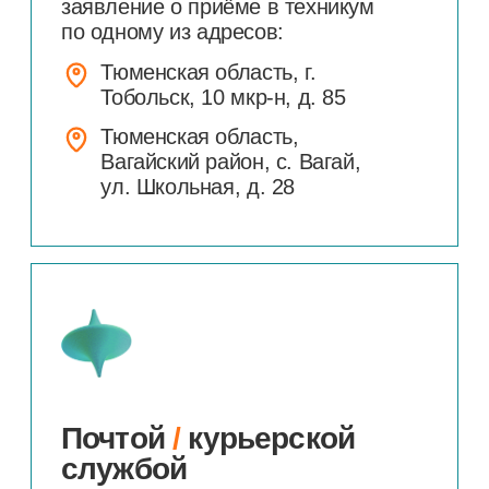
Список
документов
для
поступления