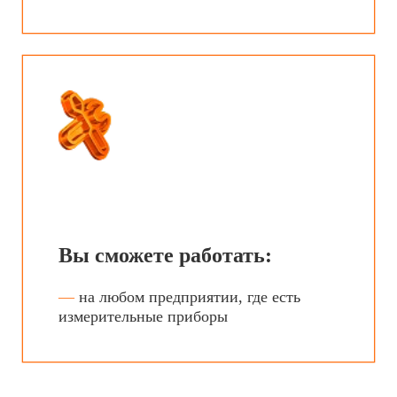
Приносите документы и
заявление о приёме в техникум
по одному из адресов:
Тюменская область, г.
Тобольск, 10 мкр-н, д. 85
Тюменская область,
Вагайский район, с. Вагай,
ул. Школьная, д. 28
Почтой
/
курьерской
службой
Отправьте документы
заказным письмом
с пометкой «Приёмная
комиссия» на адрес:
626150, Тюменская область, г.