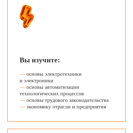
Вас научат:
—
определять и устранять дефекты
в приборах и оборудовании
—
вычислять погрешности
весоизмерительных, оптических
и других приборов
—
пользоваться измерительными
приборами и средствами калибровки
—
оформлять протоколы и сертификаты
по результатам калибровки