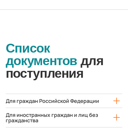
г. Тобольск, ул.
Знаменского, 52а, стр. 1
+7 (345) 634-80-10
tmt.priemnaya@tmt72.ru
Для граждан Российской Федерации
Сведения об образовательной
организации
Для иностранных граждан и лиц без
Поступающим
гражданства