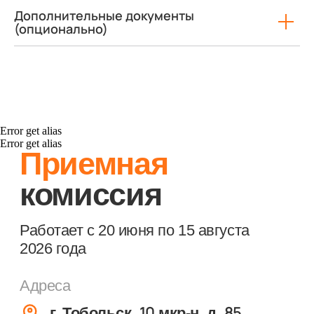
Студентам
Дополнительные документы
(опционально)
Преподавателям
Техникум сегодня
Error get alias
Error get alias
Министерство просвещения РФ