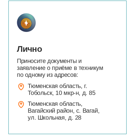
Электронной почтой
Высылайте документы на электронную
почту техникума
abiturient@tmt72.ru
Список
документов
для
поступления