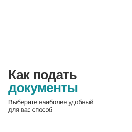
Тобольск, 10 мкр-н, д. 85
Тюменская область,
Вагайский район, с. Вагай,
ул. Школьная, д. 28
Через портал Госуслуги
Согласие на зачисление в
техникум нужно будет также
подтвердить через Госуслуги до
15 августа только в случае
подачи документов через портал
ПОДАЙТЕ ДОКУМЕНТЫ