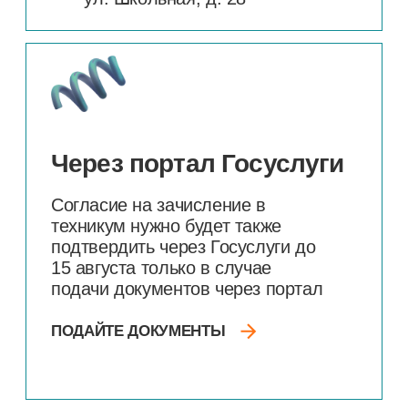
Вагайский р-н, с. Вагай, ул.
28
Школьная, д.
Время работы
9:00-17:00
Пн-Пт:
9:00-13:00
Сб:
Вс: выходной
Контакты
+7 (3456) 34-80-10
доп. 203
+7 (34539) 2-34-63
72
abiturient@tmt
.ru
Должность
Мещерякова Ксения
Валериевна
+7 (958) 152-86-23