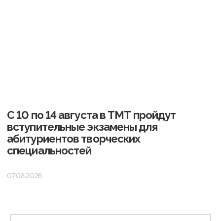
«Тобольский многопрофильный техникум»
г. Тобольск, ул.
Знаменского, 52а, стр. 1
С 10 по 14 августа в ТМТ пройдут
вступительные экзамены для
+7 (345) 634-80-10
абитуриентов творческих
специальностей
tmt.priemnaya@tmt72.ru
07.08.2026