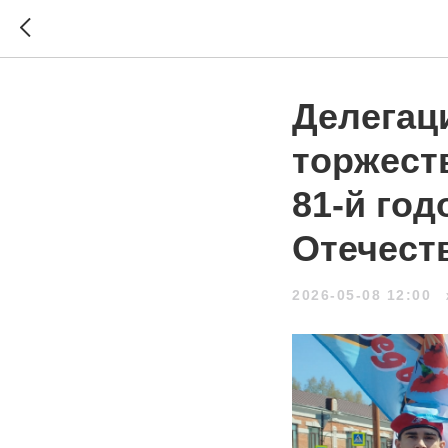
Делегац
торжест
81-й го
Отечест
2026-05-08 12:00