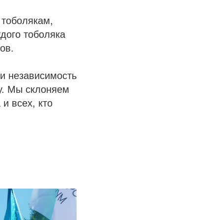
 тоболякам,
ждого тоболяка
ов.
 и независимость
у. Мы склоняем
и всех, кто