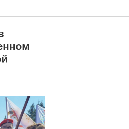
в
енном
ой