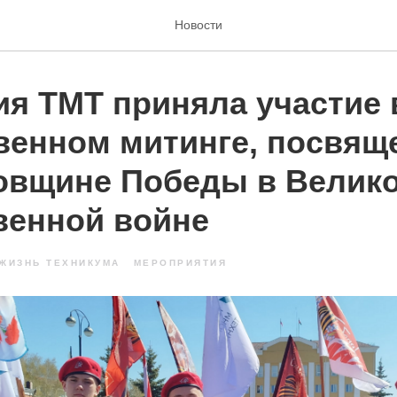
Новости
ия ТМТ приняла участие 
венном митинге, посвящ
довщине Победы в Велик
венной войне
ЖИЗНЬ ТЕХНИКУМА
МЕРОПРИЯТИЯ