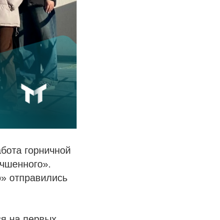
абота горничной
чшенного».
о» отправились
ся на первых