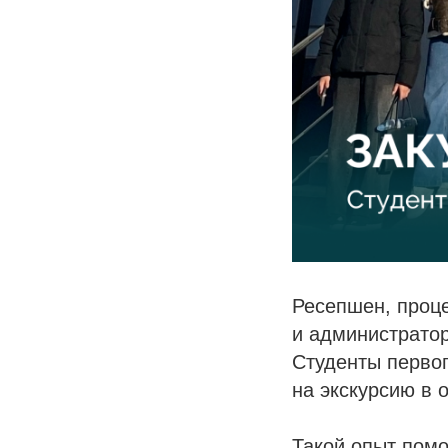
Ресепшен, проце
и администрато
Студенты первог
на экскурсию в 
Такой опыт помо