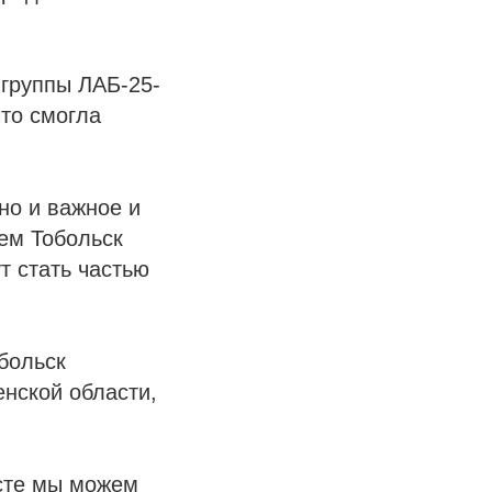
 группы ЛАБ-25-
что смогла
но и важное и
ем Тобольск
т стать частью
больск
нской области,
сте мы можем