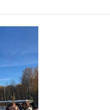
евьев»