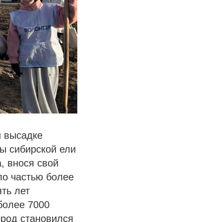
й высадке
ы сибирской ели
, внося свой
ло частью более
ять лет
более 7000
ород становился