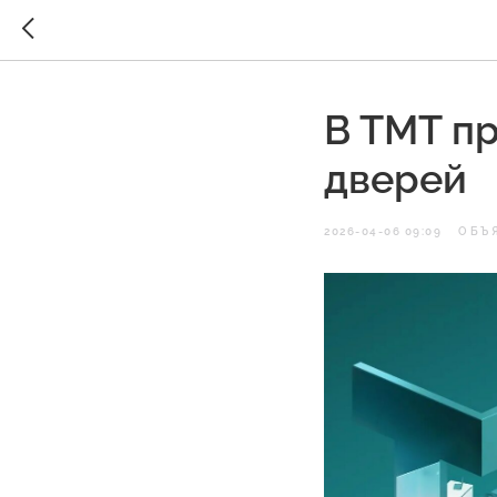
В ТМТ п
дверей
2026-04-06 09:09
ОБЪ