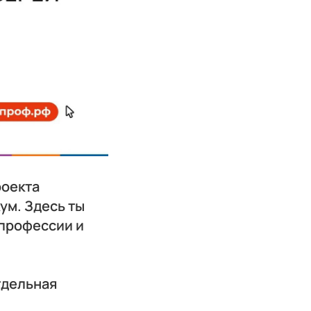
роекта
ум. Здесь ты
 профессии и
тдельная