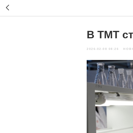
В ТМТ с
2026-02-08 08:26
НОВ