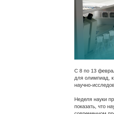
С 8 по 13 февр
для олимпиад, к
научно-исследов
Неделя науки пр
показать, что н
современном про