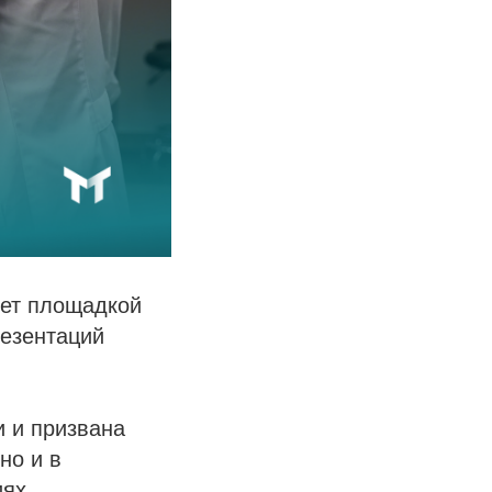
нет площадкой
резентаций
и и призвана
но и в
ях.