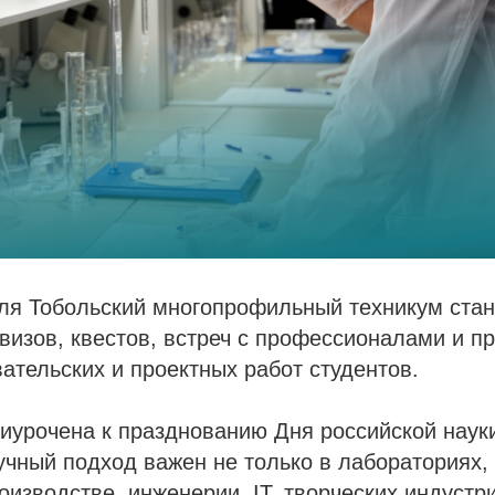
аля Тобольский многопрофильный техникум ста
визов, квестов, встреч с профессионалами и п
ательских и проектных работ студентов.
иурочена к празднованию Дня российской наук
аучный подход важен не только в лабораториях, 
изводстве, инженерии, IT, творческих индустри