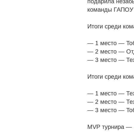
подарила незабы
команды ГАПОУ 
Итоги среди ком
— 1 место — То
— 2 место — Отд
— 3 место — Те
Итоги среди ко
— 1 место — Те
— 2 место — Те
— 3 место — То
MVP турнира — В