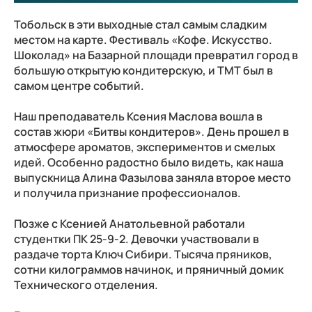
Тобольск в эти выходные стал самым сладким
местом на карте. Фестиваль «Кофе. Искусство.
Шоколад» на Базарной площади превратил город в
большую открытую кондитерскую, и ТМТ был в
самом центре событий.
Наш преподаватель Ксения Маслова вошла в
состав жюри «Битвы кондитеров». День прошел в
атмосфере ароматов, экспериментов и смелых
идей. Особенно радостно было видеть, как наша
выпускница Алина Фазылова заняла второе место
и получила признание профессионалов.
Позже с Ксенией Анатольевной работали
студентки ПК 25‑9‑2. Девочки участвовали в
раздаче торта Ключ Сибири. Тысяча пряников,
сотни килограммов начинок, и пряничный домик
Технического отделения.