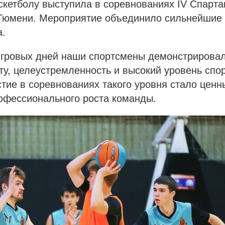
скетболу выступила в соревнованиях IV Спарта
Тюмени. Мероприятие объединило сильнейшие 
а.
 игровых дней наши спортсмены демонстрирова
у, целеустремленность и высокий уровень спо
стие в соревнованиях такого уровня стало цен
офессионального роста команды.