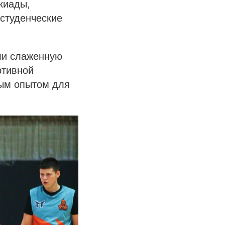
киады,
студенческие
ли слаженную
ртивной
ным опытом для