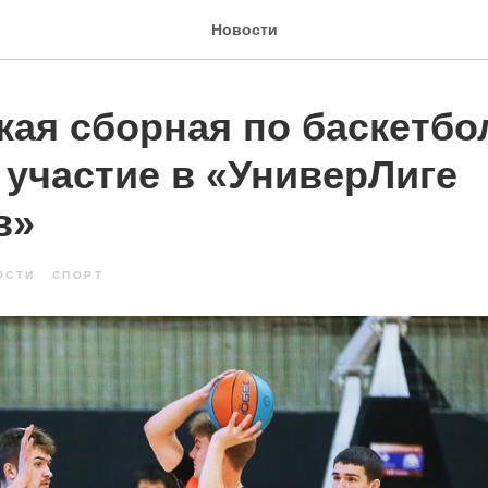
Новости
ая сборная по баскетбо
 участие в «УниверЛиге
в»
ОСТИ
СПОРТ