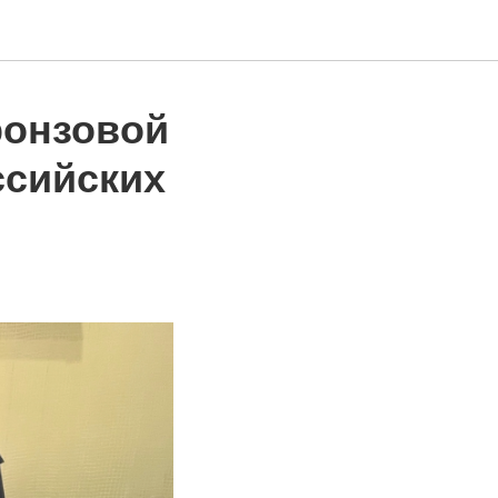
ронзовой
ссийских