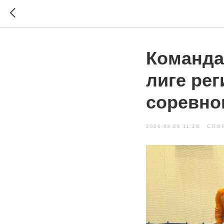
Команда
лиге ре
соревно
2026-03-26 11:28
СПО