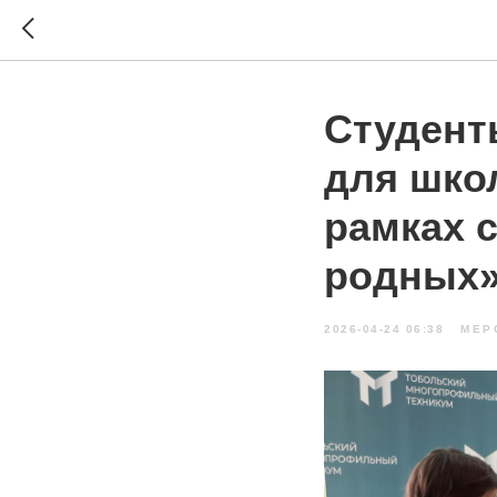
Студент
для шко
рамках 
родных
2026-04-24 06:38
МЕР