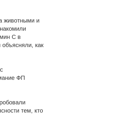
а животными и
знакомили
мин С в
 объясняли, как
с
имание ФП
пробовали
сности тем, кто