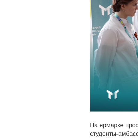
На ярмарке проф
студенты-амбас