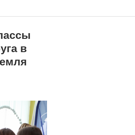
лассы
уга в
Земля