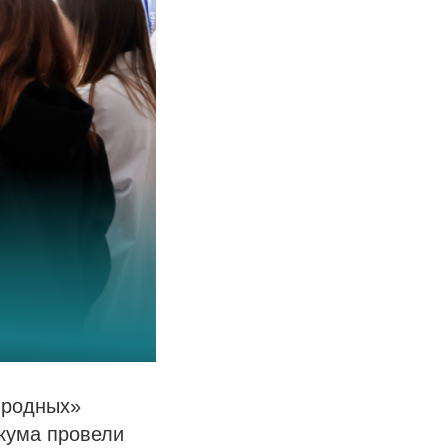
 родных»
кума провели