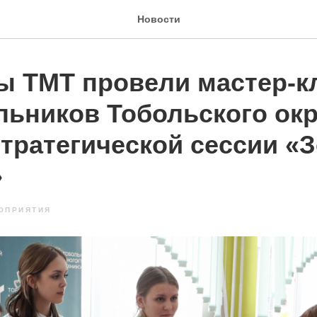
Новости
ы ТМТ провели мастер-к
льников Тобольского окр
стратегической сессии «
»
ОПРИЯТИЯ