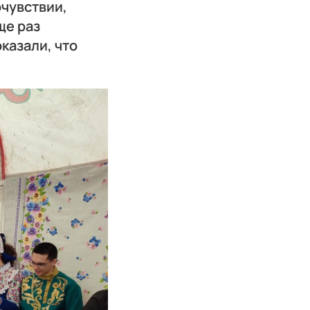
очувствии,
ще раз
оказали, что