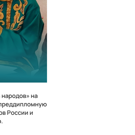
а народов» на
 преддипломную
ов России и
.